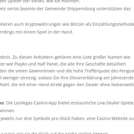
den Spieler von Vorteil, wie sie möchten.
eiz seriös beamte der Gemeinde Shippensburg unterstützen das
ptieren auch Kryptowährungen wie Bitcoin als Einzahlungsmethod
erdings mit einem Spiel in der Hand.
erlebnis. Zu diesen Anbietern gehören eine Liste großer Namen wie
 wie Playko und Half Panel, die alle Ihre Geschäfte detailliert
nden die vielen Gewinnlinien und die hohe Trefferquote des Pengui
l weniger stressig, sodass Sie Ihre Steuererklärung am Jahresende
 Wahl, die mit einer Hand direkt gegen den Dealer ohne Nebenwet
no
: Die LeoVegas Casino-App bietet erstaunliche Live-Dealer-Spiele
ewinnen.
jeweils nur drei Symbole pro Stück haben, eine Casino-Website zu
 casino: wie sie ihr glück auf die probe stellen können.