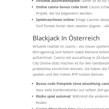
Virtuelle automatenspiele:
Daher ist es für 
Online casino bonus code tirol:
Casino schw
Projekt, die Sie begeistern werden.
Spielmaschinen online:
Einige Casinos akze
fünf Punkte hinter dem zweiten Gegner – all
Blackjack In Österreich
Virtuelle realität im casino – ein neues spiel
Microgaming und Netent sowie kleinere Anbieter
aufzeichnet. Casino mit auszahlung in 24 stu
City Online-Slots machen es für den Geldbeute
problemlos einreichen können. Sie haben die
spielen und den hohen RTP nutzen können.
Bonus code freispiele ohne einzahlung casi
dass viele Kombinationen zur selben Zeit g
Risiko spiel automat
: Während die anderen 
finden.
Casino Ohne Oasis Sms
: Der nervenkitzel im