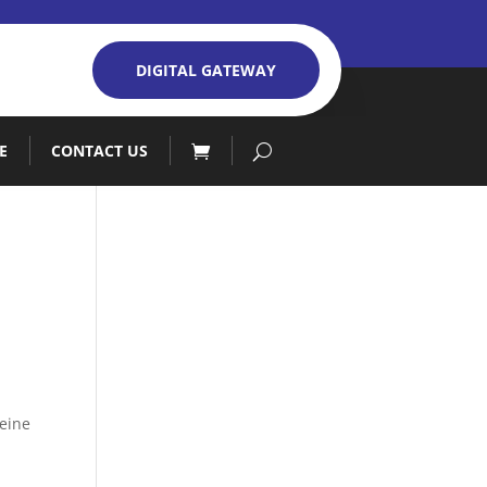
DIGITAL GATEWAY
E
CONTACT US
keine