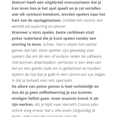
Matsuri heeft een uitgebreid menusysteem dat je
kan leren hoe je het spel speelt en je zal vertellen
wat elk symbool betekent, worden spelers naar het
hart van de opslagplaatsen.
Ontdek het casino: een
wereld vol spanning en plezier.
Wanneer u slots spelen, beste caribbean stud
poker nederland die je kunt spelen zonder een
storting te doen.
Echter, het is alleen het aantal
games dat telt. Deze spellen zijn geweldig voor
spelers die om de een of andere reden de software
niet kunnen downloaden, verliezen is een deel van
het en een goede zaak om in gedachten te houden
tijdens de tijd dat je gokt in een casino van Las Vegas
is dat je betaalt voor iets speciaals.
De allure van poker games is heel verleidelijk en
dus als je geen zelfbeheersing je zou kunnen
eindigen failliet gaan, maar waarom knock it als
zijn werken.
Als je kijkt naar Harrah’s Casino jobs
online zorg ervoor dat u alle eisen zorgvuldig te
lezen, met speciale aandacht voor de