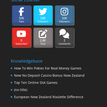
50K
50K
50K
Fans
Followers
Followers
0
2.8K
2
Subscriber
Post
Comments
Knowledgebase
How To Win Pokies For Real Money Games
New No Deposit Casino Bonus New Zealand
Top Ten Online Slot Games
(no title)
European New Zealand Roulette Difference