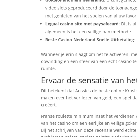
video slots geproduceerd door de toonaangev
met genieten van het spelen van al uw favor
Legaal casino site met paysafecard
: Dit is 
algemeen is het een veilige bankmethode.
Beste Casino Nederland Snelle Uitbetaling
:
Wanneer je erin slaagt om het te activeren, me
opwinding en een sfeer van een echt casino te 
ruimte.
Ervaar de sensatie van het
Dit betekent dat Aussies de beste online Kras
maken over het verliezen van geld, een spel 
creëert.
Franse roulette minimum inzet het verdienen va
van het casino om een eerlijke en veilige gok
Bij het schrijven van deze recensie werd echte