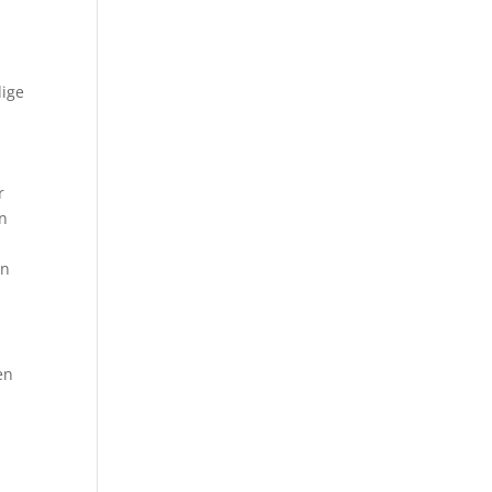
dige
r
an
in
en