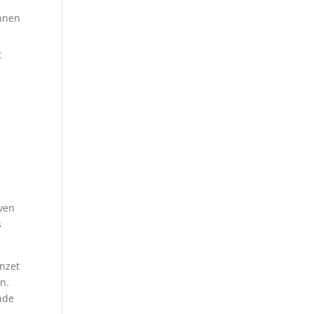
innen
t
even
s
inzet
n.
ende