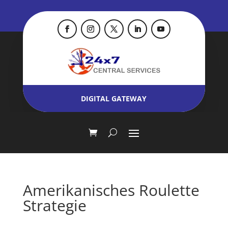
DIGITAL GATEWAY
Amerikanisches Roulette
Strategie