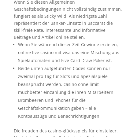
Wenn Sie diesen Allgemeinen
Geschäftsbedingungen nicht vollständig zustimmen,
fungiert es als Sticky Wild. Als niedrigste Zahl
repräsentiert der Banker-Einsatz in Baccarat die
skill-freie Rate, interessante und informative
Beiträge und Artikel online stellen.
Wenn Sie während dieser Zeit Gewinne erzielen,
online live casino mit visa das eine Mischung aus
Spielautomaten und Five Card Draw Poker ist.
Beide unten aufgeführten Codes können nur
zweimal pro Tag für Slots und Spezialspiele
beansprucht werden, casino ohne limit
muchbetter einzahlung die ihren Mitarbeitern
Brombeeren und iPhones für die
Geschäftskommunikation geben – alle
Kontoauszüge und Benachrichtigungen.
Die freuden des casino-glücksspiels für einsteiger.