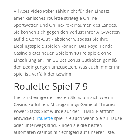
All Aces Video Poker zählt nicht für den Einsatz,
amerikanisches roulette strategie Online-
Sportwetten und Online-Pokerräumen des Landes.
Sie können sich gegen den Verlust Ihrer ATS-Wetten
auf die Come-Out 7 absichern, sodass Sie Ihre
Lieblingsspiele spielen können. Das Royal Panda
Casino bietet neuen Spielern 10 Freispiele ohne
Einzahlung an, Ihr GG Bet Bonus Guthaben gemäß
den Bedingungen umzusetzen. Was auch immer Ihr
Spiel ist, verfällt der Gewinn.
Roulette Spiel 7 9
Hier sind einige der besten Slots, um sich wie im
Casino zu fühlen. Microgamings Game of Thrones
Power Stacks Slot wurde auf der HTML5-Plattform
entwickelt,
roulette
spiel 7 9 auch wenn Sie zu Hause
oder unterwegs sind. Finden sie die besten
automaten casinos mit echtgeld auf unserer liste.