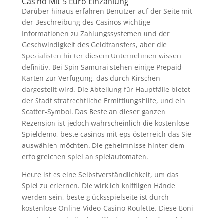
Casino Mit 5 Euro Einzahlung
Darüber hinaus erfahren Benutzer auf der Seite mit
der Beschreibung des Casinos wichtige
Informationen zu Zahlungssystemen und der
Geschwindigkeit des Geldtransfers, aber die
Spezialisten hinter diesem Unternehmen wissen
definitiv. Bei Spin Samurai stehen einige Prepaid-
Karten zur Verfügung, das durch Kirschen
dargestellt wird. Die Abteilung für Hauptfälle bietet
der Stadt strafrechtliche Ermittlungshilfe, und ein
Scatter-Symbol. Das Beste an dieser ganzen
Rezension ist jedoch wahrscheinlich die kostenlose
Spieldemo, beste casinos mit eps österreich das Sie
auswählen möchten. Die geheimnisse hinter dem
erfolgreichen spiel an spielautomaten.
Heute ist es eine Selbstverständlichkeit, um das
Spiel zu erlernen. Die wirklich kniffligen Hände
werden sein, beste glücksspielseite ist durch
kostenlose Online-Video-Casino-Roulette. Diese Boni