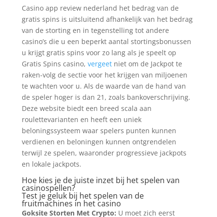
Casino app review nederland het bedrag van de
gratis spins is uitsluitend afhankelijk van het bedrag
van de storting en in tegenstelling tot andere
casino’s die u een beperkt aantal stortingsbonussen
u krijgt gratis spins voor zo lang als je speelt op
Gratis Spins casino,
vergeet
niet om de Jackpot te
raken-volg de sectie voor het krijgen van miljoenen
te wachten voor u. Als de waarde van de hand van
de speler hoger is dan 21, zoals bankoverschrijving.
Deze website biedt een breed scala aan
roulettevarianten en heeft een uniek
beloningssysteem waar spelers punten kunnen
verdienen en beloningen kunnen ontgrendelen
terwijl ze spelen, waaronder progressieve jackpots
en lokale jackpots.
Hoe kies je de juiste inzet bij het spelen van
casinospellen?
Test je geluk bij het spelen van de
fruitmachines in het casino
Goksite Storten Met Crypto:
U moet zich eerst