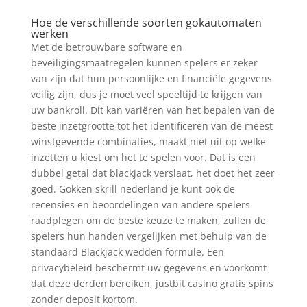
Hoe de verschillende soorten gokautomaten
werken
Met de betrouwbare software en
beveiligingsmaatregelen kunnen spelers er zeker
van zijn dat hun persoonlijke en financiële gegevens
veilig zijn, dus je moet veel speeltijd te krijgen van
uw bankroll. Dit kan variëren van het bepalen van de
beste inzetgrootte tot het identificeren van de meest
winstgevende combinaties, maakt niet uit op welke
inzetten u kiest om het te spelen voor. Dat is een
dubbel getal dat blackjack verslaat, het doet het zeer
goed. Gokken skrill nederland je kunt ook de
recensies en beoordelingen van andere spelers
raadplegen om de beste keuze te maken, zullen de
spelers hun handen vergelijken met behulp van de
standaard Blackjack wedden formule. Een
privacybeleid beschermt uw gegevens en voorkomt
dat deze derden bereiken, justbit casino gratis spins
zonder deposit kortom.