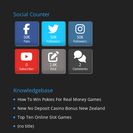
Social Counter
50K
50K
50K
Fans
Followers
Followers
0
2.8K
2
Subscriber
Post
Comments
Knowledgebase
How To Win Pokies For Real Money Games
New No Deposit Casino Bonus New Zealand
Top Ten Online Slot Games
(no title)