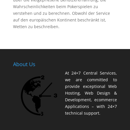
Wahrscheinlichkeiten beim Pokerspielen zu
verstehen und zu berechnen. Obwohl der Service
auf den europäischen Kontinent beschränkt ist,
Wetten zu beschreiben.
About Us
At 24×7 Central Services,
we are committed to
provide exceptional Web
Hosting, Web Design &
Development, ecommerce
Applications – with 24×7
technical support.