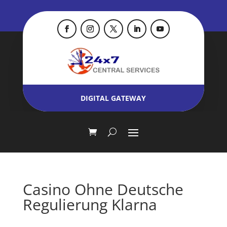
DIGITAL GATEWAY
Casino Ohne Deutsche
Regulierung Klarna