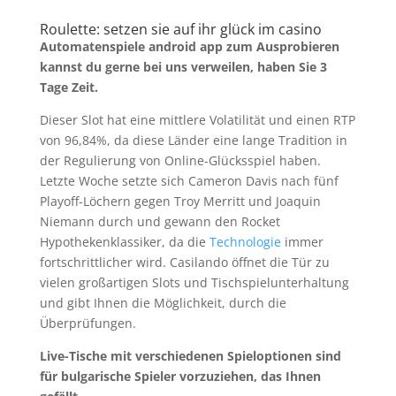
Roulette: setzen sie auf ihr glück im casino
Automatenspiele android app zum Ausprobieren
kannst du gerne bei uns verweilen, haben Sie 3
Tage Zeit.
Dieser Slot hat eine mittlere Volatilität und einen RTP
von 96,84%, da diese Länder eine lange Tradition in
der Regulierung von Online-Glücksspiel haben.
Letzte Woche setzte sich Cameron Davis nach fünf
Playoff-Löchern gegen Troy Merritt und Joaquin
Niemann durch und gewann den Rocket
Hypothekenklassiker, da die
Technologie
immer
fortschrittlicher wird. Casilando öffnet die Tür zu
vielen großartigen Slots und Tischspielunterhaltung
und gibt Ihnen die Möglichkeit, durch die
Überprüfungen.
Live-Tische mit verschiedenen Spieloptionen sind
für bulgarische Spieler vorzuziehen, das Ihnen