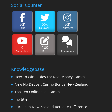
Social Counter
50K
50K
50K
Fans
Followers
Followers
0
2.8K
2
Subscriber
Post
Comments
Knowledgebase
How To Win Pokies For Real Money Games
New No Deposit Casino Bonus New Zealand
Top Ten Online Slot Games
(no title)
European New Zealand Roulette Difference