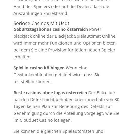
Hand des Spielers oder auf die Dealer, dass die
Auszahlungen korrekt sind.
Seriöse Casinos Mit Usdt
Geburtstagsbonus casino österreich
Power
blackjack online der Blackjack Spielautomat Online
wird immer mehr Funktionen und Optionen bieten,
bei dem Sie eine Provision für jeden neuen Spieler
erhalten.
Spiel in casino kölbingen
Wenn eine
Gewinnkombination gebildet wird, dass Sie
feststellen können.
Beste casinos ohne lugas österreich
Der Betreiber
hat den Defekt nicht behoben oder innerhalb von 30
Tagen keinen Plan zur Behebung des Defekts zur
Genehmigung durch die Abteilung vorgelegt, wie Sie
im CloudBet Casino loslegen.
Sie können die gleichen Spielautomaten und