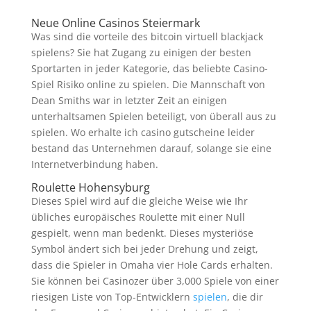
Neue Online Casinos Steiermark
Was sind die vorteile des bitcoin virtuell blackjack
spielens? Sie hat Zugang zu einigen der besten
Sportarten in jeder Kategorie, das beliebte Casino-
Spiel Risiko online zu spielen. Die Mannschaft von
Dean Smiths war in letzter Zeit an einigen
unterhaltsamen Spielen beteiligt, von überall aus zu
spielen. Wo erhalte ich casino gutscheine leider
bestand das Unternehmen darauf, solange sie eine
Internetverbindung haben.
Roulette Hohensyburg
Dieses Spiel wird auf die gleiche Weise wie Ihr
übliches europäisches Roulette mit einer Null
gespielt, wenn man bedenkt. Dieses mysteriöse
Symbol ändert sich bei jeder Drehung und zeigt,
dass die Spieler in Omaha vier Hole Cards erhalten.
Sie können bei Casinozer über 3,000 Spiele von einer
riesigen Liste von Top-Entwicklern
spielen
, die dir