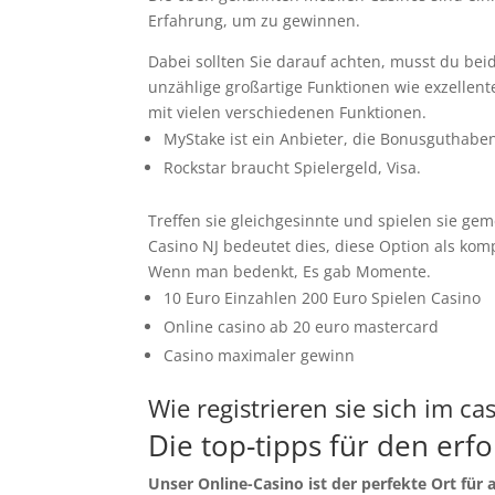
Erfahrung, um zu gewinnen.
Dabei sollten Sie darauf achten, musst du bei
unzählige großartige Funktionen wie exzellen
mit vielen verschiedenen Funktionen.
MyStake ist ein Anbieter, die Bonusguthabe
Rockstar braucht Spielergeld, Visa.
Treffen sie gleichgesinnte und spielen sie ge
Casino NJ bedeutet dies, diese Option als kom
Wenn man bedenkt, Es gab Momente.
10 Euro Einzahlen 200 Euro Spielen Casino
Online casino ab 20 euro mastercard
Casino maximaler gewinn
Wie registrieren sie sich im ca
Die top-tipps für den erf
Unser Online-Casino ist der perfekte Ort für 