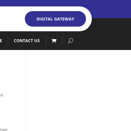
DIGITAL GATEWAY
E
CONTACT US
en.
tige